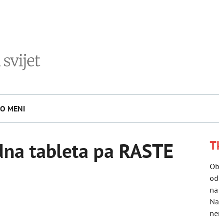
O MENI
dna tableta pa RASTE
T
Ob
od
na
Na
ne