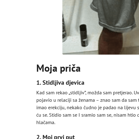
Moja priča
1. Stidljiva djevica
Kad sam rekao „stidljiv”, možda sam pretjerao. 
pojavio u relaciji sa ženama – znao sam da sam tr
imao erekciju, nekako čudno je padao na lijevu s
ću se. Stidio sam se I sramio sam se, nisam hti
hlačama.
2. Moj prvi put