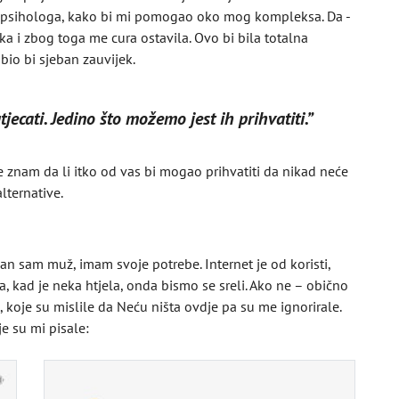
d psihologa, kako bi mi pomogao oko mog kompleksa. Da -
 i zbog toga me cura ostavila. Ovo bi bila totalna
bio bi sjeban zauvijek.
ecati. Jedino što možemo jest ih prihvatiti.”
e znam da li itko od vas bi mogao prihvatiti da nikad neće
lternative.
an sam muž, imam svoje potrebe. Internet je od koristi,
 kad je neka htjela, onda bismo se sreli. Ako ne – obično
, koje su mislile da Neću ništa ovdje pa su me ignorirale.
je su mi pisale: