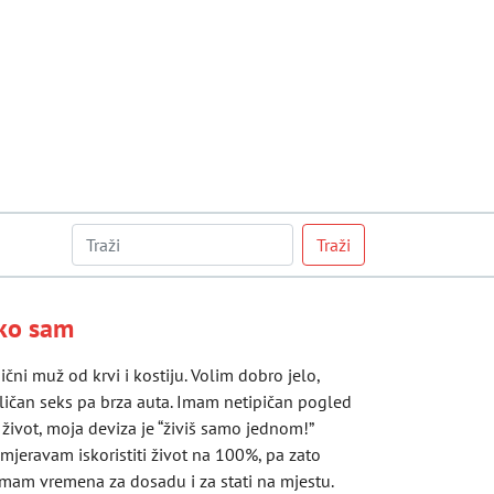
Traži
ko sam
ični muž od krvi i kostiju. Volim dobro jelo,
ličan seks pa brza auta. Imam netipičan pogled
 život, moja deviza je “živiš samo jednom!”
mjeravam iskoristiti život na 100%, pa zato
mam vremena za dosadu i za stati na mjestu.