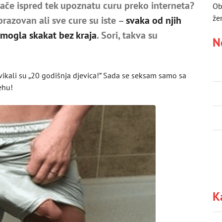
hlače ispred tek upoznatu curu preko interneta?
Ob
že
razovan ali sve cure su iste –
svaka od njih
 mogla skakat bez kraja
. Sori, takva su
N
 vikali su „20 godišnja djevica!” Sada se seksam samo sa
ehu!
K