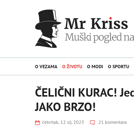
O VEZAMA
O ŽIVOTU
O MODI
O SPORTU
ČELIČNI KURAC! Je
JAKO BRZO!
četvrtak, 12 sij. 2023
21 komentara