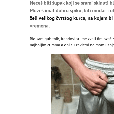
Nećeš biti šupak koji se srami skinuti 
Možeš imat dobru spiku, biti mudar i ob
želi velikog čvrstog kurca, na kojem bi
vremena.
Bio sam gubitnik, frendovi su me zvali fimiozač,
najboljim curama a oni su zavistni na mom uspj