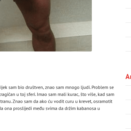
A
Uvijek sam bio društven, znao sam mnogo ljudi. Problem se
agičan u toj sferi. Imao sam mali kurac, što više, kad sam
tranu. Znao sam da ako ću vodit curu u krevet, osramotit
o da ona proslijedi među svima da držim kabanosa u