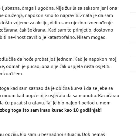
e ljubazna, draga I ugodna. Nije žurila sa seksom jer i ona
e druženja, napokon smo to napravili. Znala je da sam
je došlo vrijeme za akciju, vidio sam njezino iznenađenje
zočarana, čak šokirana.. Kad sam to primjetio, doslovno
ubiti nevinost završio je katastrofalno. Nisam mogao
 odlučila da hoće probat još jednom. Kad je napokon moj
e, odmah je pucao, ona nije čak uspjela ništa osjetiti.
m kurčićem.
oga kad sam saznao da je obična kurva i da se jebe sa
 sa mnom kad uopće nije osjećala da sam unutra. Razačarao
 ću pucat si u glavu. Taj je bio najgori period u mom
 zbog toga što sam imao kurac kao 10 godišnjak!
u opciju. Bio sam u beznadnoj situaciji. Dok nemaš