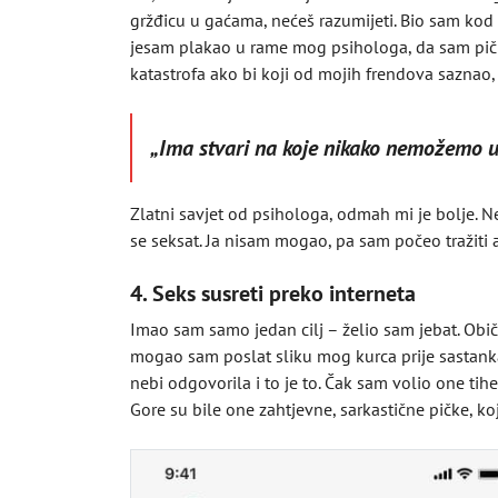
gržđicu u gaćama, nećeš razumijeti. Bio sam ko
jesam plakao u rame mog psihologa, da sam pička
katastrofa ako bi koji od mojih frendova saznao, 
„Ima stvari na koje nikako nemožemo utj
Zlatni savjet od psihologa, odmah mi je bolje. N
se seksat. Ja nisam mogao, pa sam počeo tražiti a
4. Seks susreti preko interneta
Imao sam samo jedan cilj – želio sam jebat. Obič
mogao sam poslat sliku mog kurca prije sastanka,
nebi odgovorila i to je to. Čak sam volio one tihe
Gore su bile one zahtjevne, sarkastične pičke, ko