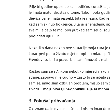
Prije tri godine upoznao sam odličnu curu. Bila j
je imala malo iskustva u tome. Nakon pola godin
djevica pa je imala respekt, bila je nježna. Kad 
kad sam skinuo bokserice. Bila je iznenađena, ra
sve mi je palo te moj prvi put kad sam želio izg
pogledati nju u uči.
Nekoliko dana nakon ove situacije moja cura je
kurac prvi put u životu osjetio toplinu mlade pičk
Frendovi su bili u pravu, bio sam fimozač s mali
Rastao sam se s Ankom nekoliko mjeseci nakon t
strane. Zapravo nije čudno – zašto bi se jebala
sam se, imao sam ozbiljan problem, mislio sam da
životu –
moja prva ljubav prekinula je sa mnom
3. Pokušaj prihvaćanja
Ok, znam da je ovo smiješno ali nisam imao drug