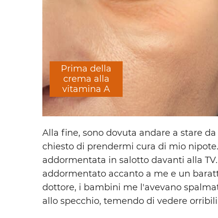
Prima della
crema alla
vitamina A
Alla fine, sono dovuta andare a stare da
chiesto di prendermi cura di mio nipote.
addormentata in salotto davanti alla TV
addormentato accanto a me e un baratt
dottore, i bambini me l'avevano spalmat
allo specchio, temendo di vedere orribil