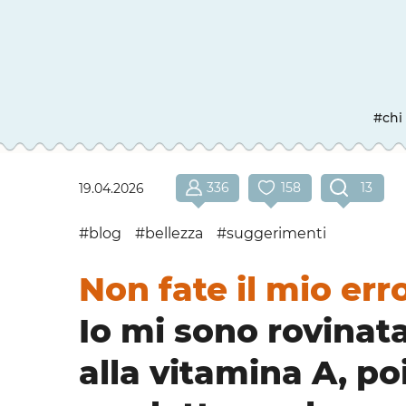
#chi
336
158
13
19.04.2026
#blog
#bellezza
#suggerimenti
Non fate il mio err
Io mi sono rovinat
alla vitamina A, po