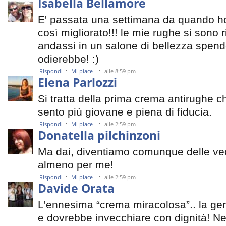
Isabella Bellamore
E' passata una settimana da quando ho 
così migliorato!!! le mie rughe si sono r
andassi in un salone di bellezza spend
odierebbe! :)
·
·
Rispondi
Mi piace
alle 8:59 pm
Elena Parlozzi
Si tratta della prima crema antirughe 
sento più giovane e piena di fiducia.
·
·
Rispondi
Mi piace
alle 2:59 pm
Donatella pilchinzoni
Ma dai, diventiamo comunque delle ve
almeno per me!
·
·
Rispondi
Mi piace
alle 2:59 pm
Davide Orata
L'ennesima “crema miracolosa”.. la gen
e dovrebbe invecchiare con dignità! N