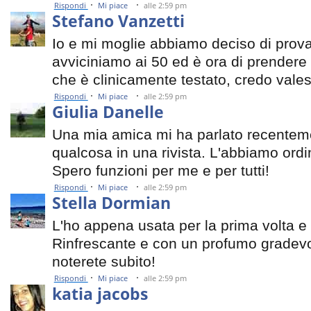
·
·
Rispondi
Mi piace
alle 2:59 pm
Stefano Vanzetti
Io e mi moglie abbiamo deciso di prova
avviciniamo ai 50 ed è ora di prender
che è clinicamente testato, credo vales
·
·
Rispondi
Mi piace
alle 2:59 pm
Giulia Danelle
Una mia amica mi ha parlato recenteme
qualcosa in una rivista. L'abbiamo ordi
Spero funzioni per me e per tutti!
·
·
Rispondi
Mi piace
alle 2:59 pm
Stella Dormian
L'ho appena usata per la prima volta 
Rinfrescante e con un profumo gradevol
noterete subito!
·
·
Rispondi
Mi piace
alle 2:59 pm
katia jacobs