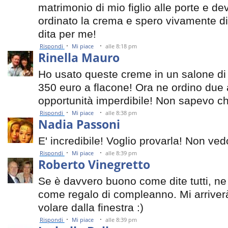
matrimonio di mio figlio alle porte e d
ordinato la crema e spero vivamente di r
dita per me!
·
·
Rispondi
Mi piace
alle 8:18 pm
Rinella Mauro
Ho usato queste creme in un salone di
350 euro a flacone! Ora ne ordino due
opportunità imperdibile! Non sapevo che
·
·
Rispondi
Mi piace
alle 8:38 pm
Nadia Passoni
E' incredibile! Voglio provarla! Non ved
·
·
Rispondi
Mi piace
alle 8:39 pm
Roberto Vinegretto
Se è davvero buono come dite tutti, n
come regalo di compleanno. Mi arriverà
volare dalla finestra :)
·
·
Rispondi
Mi piace
alle 8:39 pm