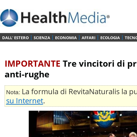
DALL' ESTERO
SCIENZA
ECONOMIA
AFFARI
ECOLOGIA
TECN
IMPORTANTE
Tre vincitori di p
anti-rughe
La formula di RevitaNaturalis la p
Nota:
su Internet
.