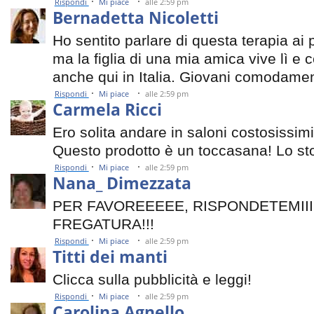
·
·
Rispondi
Mi piace
alle 2:59 pm
Bernadetta Nicoletti
Ho sentito parlare di questa terapia ai
ma la figlia di una mia amica vive lì e
anche qui in Italia. Giovani comodame
·
·
Rispondi
Mi piace
alle 2:59 pm
Carmela Ricci
Ero solita andare in saloni costosissi
Questo prodotto è un toccasana! Lo sto
·
·
Rispondi
Mi piace
alle 2:59 pm
Nana_ Dimezzata
PER FAVOREEEEE, RISPONDETEMIII!
FREGATURA!!!
·
·
Rispondi
Mi piace
alle 2:59 pm
Titti dei manti
Clicca sulla pubblicità e leggi!
·
·
Rispondi
Mi piace
alle 2:59 pm
Carolina Agnello