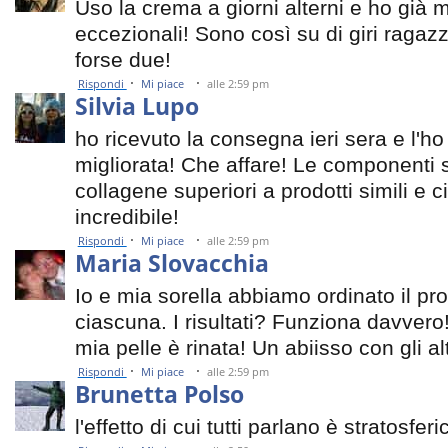
Uso la crema a giorni alterni e ho già m
eccezionali! Sono così su di giri ragazz
forse due!
·
·
Rispondi
Mi piace
alle 2:59 pm
Silvia Lupo
ho ricevuto la consegna ieri sera e l'ho
migliorata! Che affare! Le componenti so
collagene superiori a prodotti simili e 
incredibile!
·
·
Rispondi
Mi piace
alle 2:59 pm
Maria Slovacchia
Io e mia sorella abbiamo ordinato il pr
ciascuna. I risultati? Funziona davver
mia pelle è rinata! Un abiisso con gli alt
·
·
Rispondi
Mi piace
alle 2:59 pm
Brunetta Polso
l'effetto di cui tutti parlano è stratosfe