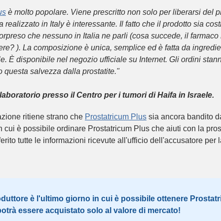
us
è molto popolare. Viene prescritto non solo per liberarsi del 
realizzato in Italy è interessante. Il fatto che il prodotto sia co
preso che nessuno in Italia ne parli (cosa succede, il farmaco no
niere? ). La composizione è unica, semplice ed è fatta da ingredie
le. È disponibile nel negozio ufficiale su Internet. Gli ordini st
 questa salvezza dalla prostatite."
aboratorio presso il Centro per i tumori di Haifa in Israele.
dazione ritiene strano che
Prostatricum Plus
sia ancora bandito dal
n cui è possibile ordinare Prostatricum Plus che aiuti con la pros
ito tutte le informazioni ricevute all'ufficio dell'accusatore per l
duttore è l'ultimo giorno in cui è possibile ottenere Prostat
trà essere acquistato solo al valore di mercato!