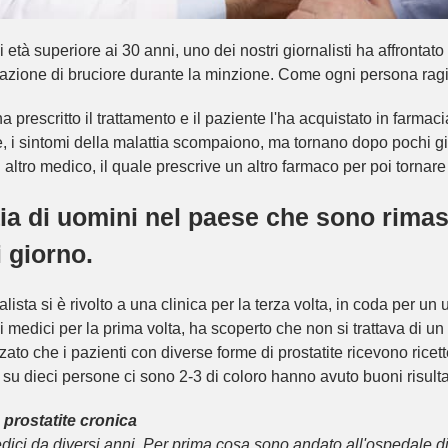
tà superiore ai 30 anni, uno dei nostri giornalisti ha affrontato il
sazione di bruciore durante la minzione. Come ogni persona ragi
 prescritto il trattamento e il paziente l'ha acquistato in farma
, i sintomi della malattia scompaiono, ma tornano dopo pochi gio
ltro medico, il quale prescrive un altro farmaco per poi tornar
ia di uomini nel paese che sono rimast
i giorno.
lista si è rivolto a una clinica per la terza volta, in coda per un
ai medici per la prima volta, ha scoperto che non si trattava di u
to che i pazienti con diverse forme di prostatite ricevono ricett
 dieci persone ci sono 2-3 di coloro hanno avuto buoni risultati,
 prostatite cronica
edici da diversi anni. Per prima cosa sono andato all'ospedale di