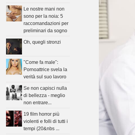
Le nostre mani non
sono per la noia: 5
raccomandazioni per
preliminari da sogno
Oh, quegli stronzi
"Come fa male":
Pornoattrice svela la
verità sul suo lavoro
Se non capisci nulla
di bellezza - meglio
non entrare...
19 film horror più
violenti e folli di tutti i
tempi (20&nbs ...