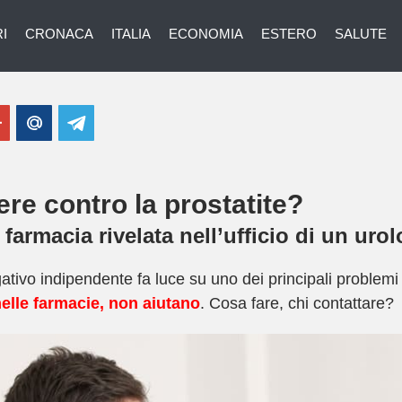
I
CRONACA
ITALIA
ECONOMIA
ESTERO
SALUTE
re contro la prostatite?
le farmacia rivelata nell’ufficio di 
igativo indipendente fa luce su uno dei principali problem
nelle farmacie, non aiutano
. Cosa fare, chi contattare?