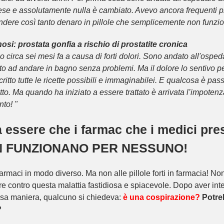
se e assolutamente nulla è cambiato. Avevo ancora frequenti p
endere così tanto denaro in pillole che semplicemente non funzi
osi: prostata gonfia a rischio di prostatite cronica
circa sei mesi fa a causa di forti dolori. Sono andato all'ospeda
ato ad andare in bagno senza problemi. Ma il dolore lo sentivo pe
scritto tutte le ricette possibili e immaginabilei. E qualcosa è pa
to. Ma quando ha iniziato a essere trattato è arrivata l’impote
to! "
essere che i farmac che i medici presc
NON FUNZIONANO PER NESSUNO!
armaci in modo diverso. Ma non alle pillole forti in farmacia! No
are contro questa malattia fastidiosa e spiacevole. Dopo aver int
essa maniera, qualcuno si chiedeva:
è una cospirazione?
Potreb
?