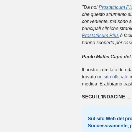
"Da noi
Prostatricum Pl
che questo strumento sia 
conveniente, ma sono sor
principali cliniche stra
Prostatricum Plus
è faci
hanno scoperto per caso
Paolo Mattei Capo del l
Il nostro comitato di re
trovato
un sito ufficiale
i
medica. E abbiamo trasfer
SEGUI L'INDAGINE ...
Sul sito Web del pro
Successivamente, po