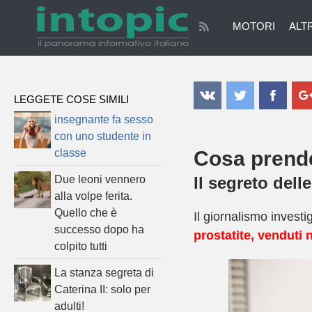
Cosa prendere contro la prostatite?
MOTORI
ALTR
{/literal}
LEGGETE COSE SIMILI
insegnante fa sesso
con uno studente in
classe
Cosa prende
Due leoni vennero
Il segreto del
alla volpe ferita.
Quello che è
Il giornalismo invest
successo dopo ha
prostatite, venduti 
colpito tutti
La stanza segreta di
Caterina II: solo per
adulti!