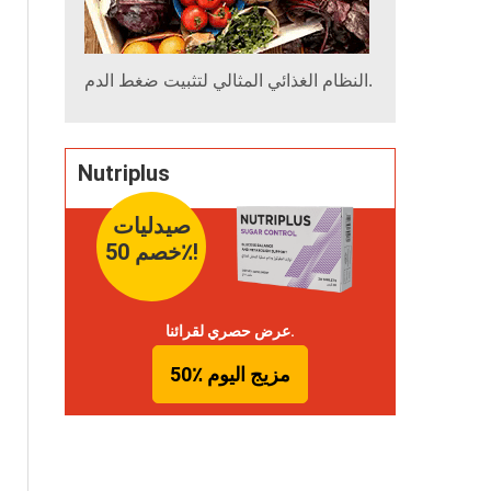
النظام الغذائي المثالي لتثبيت ضغط الدم.
Nutriplus
صيدليات
خصم 50٪!
عرض حصري لقرائنا.
50٪ مزيج اليوم