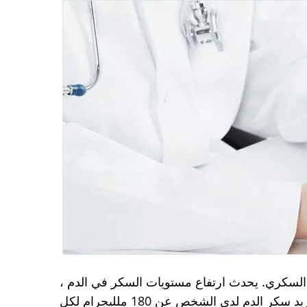
لسكري. يحدث ارتفاع مستويات السكر في الدم ،
والذي يُعرف أيضًا باسم ارتفاع السكر في الدم ، عندما يزيد سكر الدم لدى الشخص عن 180 ملليجرام لكل