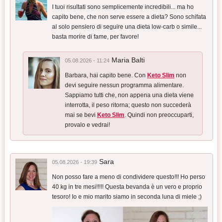
I tuoi risultati sono semplicemente incredibili... ma ho
capito bene, che non serve essere a dieta? Sono schifata
al solo pensiero di seguire una dieta low-carb o simile...
basta morire di fame, per favore!
Maria Balti
05.08.2026 - 11:24
Barbara, hai capito bene. Con
Keto Slim
non
devi seguire nessun programma alimentare.
Sappiamo tutti che, non appena una dieta viene
interrotta, il peso ritorna; questo non succederà
mai se bevi
Keto Slim
. Quindi non preoccuparti,
provalo e vedrai!
Sara
05.08.2026 - 19:39
Non posso fare a meno di condividere questo!!! Ho perso
40 kg in tre mesi!!!!! Questa bevanda è un vero e proprio
tesoro! Io e mio marito siamo in seconda luna di miele ;)