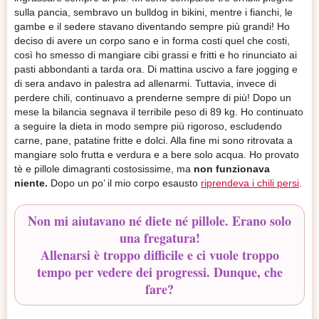
sulla pancia, sembravo un bulldog in bikini, mentre i fianchi, le
gambe e il sedere stavano diventando sempre più grandi! Ho
deciso di avere un corpo sano e in forma costi quel che costi,
così ho smesso di mangiare cibi grassi e fritti e ho rinunciato ai
pasti abbondanti a tarda ora. Di mattina uscivo a fare jogging e
di sera andavo in palestra ad allenarmi. Tuttavia, invece di
perdere chili, continuavo a prenderne sempre di più! Dopo un
mese la bilancia segnava il terribile peso di 89 kg. Ho continuato
a seguire la dieta in modo sempre più rigoroso, escludendo
carne, pane, patatine fritte e dolci. Alla fine mi sono ritrovata a
mangiare solo frutta e verdura e a bere solo acqua. Ho provato
tè e pillole dimagranti costosissime, ma
non funzionava
niente.
Dopo un po’ il mio corpo esausto
riprendeva i chili persi
.
Non mi aiutavano né diete né pillole. Erano solo
una fregatura!
Allenarsi è troppo difficile e ci vuole troppo
tempo per vedere dei progressi. Dunque, che
fare?