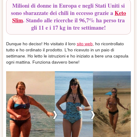
Milioni di donne in Europa e negli Stati Uniti si
sono sbarazzate dei chili in eccesso grazie a
Keto
Slim
. Stando alle ricerche il 96,7% ha perso tra
gli 11 e i 17 kg in tre settimane!
Dunque ho deciso! Ho visitato il loro
sito web
, ho ricontrollato
tutto e ho ordinato il prodotto. L'ho ricevuto in un paio di
settimane. Ho letto le istruzioni e ho iniziato a bere una capsula
ogni mattina. Funziona davvero bene!