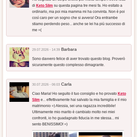
di
Keto Slim
su questa pagina tre mesi fa. Ho esitato a
ordinarlo, ma poi mia mamma mi ha convinta. Non è poi
così caro per un sogno che si avvera! Ora entrambe
stiamo perdendo peso... anche se lei ha più successo di
me =(
Barbara
29.07.2026 - 14:39
Sono davvero felice di aver trovato questo blog. Proverò
sicuramente questo complesso dimagrante.
Carla
30.07.2026 - 06:03
Ciao Maria! Ho seguito il tuo consiglio e ho provato
Keto
Slim
e... effettivamente hai salvato la mia famiglia e il mio
matrimonio =) Alessia, sei una ragazza incredibile!
Ultimamente mio marito è cambiato molto nei miei
confronti, io ho guadagnato fiducia in me stessa... mi
sento BENISSIMO! =)