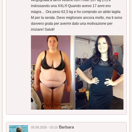
vergognata a farmi vedere con i miei 107 kg (!!!!) e
indossando una XXL!!! Quando avevo 17 anni ero
magra.... Ora peso 62,5 kg e ho comprato un abito taglia
M per la serata. Devo migliorare ancora molto, ma ti sono
davvero grata per avermi dato una motivazione per
iniziare! Saluti!
Barbara
05.08.2026 - 03:10