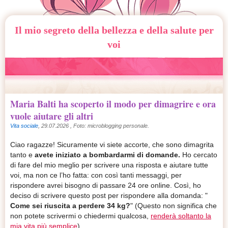
Il mio segreto della bellezza e della salute per
voi
Maria Balti ha scoperto il modo per dimagrire e ora
vuole aiutare gli altri
Vita sociale
,
29.07.2026
, Foto: microblogging personale.
Ciao ragazze! Sicuramente vi siete accorte, che sono dimagrita
tanto e
avete iniziato a bombardarmi di domande.
Ho cercato
di fare del mio meglio per scrivere una risposta e aiutare tutte
voi, ma non ce l’ho fatta: con così tanti messaggi, per
rispondere avrei bisogno di passare 24 ore online. Così, ho
deciso di scrivere questo post per rispondere alla domanda: "
Come sei riuscita a perdere 34 kg?
" (Questo non significa che
non potete scrivermi o chiedermi qualcosa,
renderà soltanto la
mia vita più semplice
).