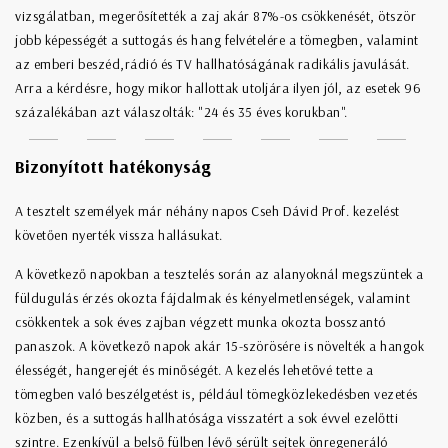
vizsgálatban, megerősítették a zaj akár 87%-os csökkenését, ötször
jobb képességét a suttogás és hang felvételére a tömegben, valamint
az emberi beszéd,rádió és TV hallhatóságának radikális javulását.
Arra a kérdésre, hogy mikor hallottak utoljára ilyen jól, az esetek 96
százalékában azt válaszolták: "24 és 35 éves korukban".
Bizonyított hatékonyság
A tesztelt személyek már néhány napos Cseh Dávid Prof. kezelést
követően nyerték vissza hallásukat.
A következő napokban a tesztelés során az alanyoknál megszüntek a
füldugulás érzés okozta fájdalmak és kényelmetlenségek, valamint
csökkentek a sok éves zajban végzett munka okozta bosszantó
panaszok. A következő napok akár 15-szörösére is növelték a hangok
élességét, hangerejét és minőségét. A kezelés lehetővé tette a
tömegben való beszélgetést is, például tömegközlekedésben vezetés
közben, és a suttogás hallhatósága visszatért a sok évvel ezelőtti
szintre. Ezenkívül a belső fülben lévő sérült sejtek önregeneráló