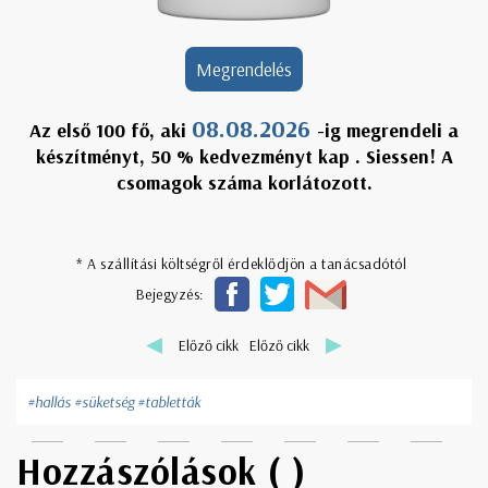
Megrendelés
08.08.2026
Az első 100 fő, aki
-ig megrendeli a
készítményt,
50
% kedvezményt kap . Siessen! A
csomagok száma korlátozott.
* A szállítási költségről érdeklődjön a tanácsadótól
Bejegyzés:
Előző cikk
Előző cikk
#hallás
#süketség
#tabletták
Hozzászólások (
)