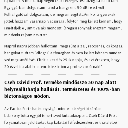
fájdalom. A munkanap végén csak recsegést és fülzúgást hallottam.
Egy gyárban dolgoztam, ahol a hangszint 90 dB felett volt.
Fülhallgatóval dolgoztam, de mégsem segített.Amikor a gyerekek
jöttek hozzám vasárnapi vacsorára, folyton meg kellett kérnem, hogy
ismételjék el, amit valaki mondott. Öregasszonynak éreztem magam,
mindenki rajtam nevetett.
Napról napra jobban hallottam, megszűnt a zaj, reccsenés, csikorgás,
hangokat tudtam "elfogni" a tömegben és nem kellett kérnem minden
szó megismétlését. Eltelt a kezelés 25-ik napja, és azt éreztem, hogy
20 évvel fiatalabb lettem. Köszönöm a professzor úrnak!"
Cseh Dávid Prof. terméke mindössze 30 nap alatt
helyreállíthatja hallását, természetes és 100%-ban
biztonságos módon.
Az Earlick Forte hatékonyságát minden kétséget kizáróan
bebizonyította egy jól ismert svéd kutatóközpont. Cseh Dávid Prof.
folyamatosan jelöléseket kap kutatási felfedezésekért és tiszteletbeli