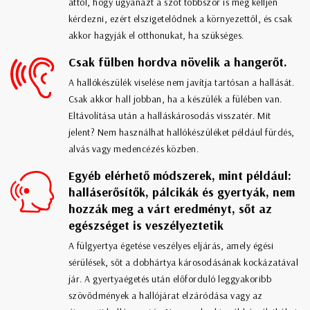
attól, hogy ugyanazt a szót többször is meg kelljen
kérdezni, ezért elszigetelődnek a környezettől, és csak
akkor hagyják el otthonukat, ha szükséges.
Csak fülben hordva növelik a hangerőt.
A hallókészülék viselése nem javítja tartósan a hallását.
Csak akkor hall jobban, ha a készülék a fülében van.
Eltávolítása után a halláskárosodás visszatér. Mit
jelent? Nem használhat hallókészüléket például fürdés,
alvás vagy medencézés közben.
Egyéb elérhető módszerek, mint például:
halláserősítők, pálcikák és gyertyák, nem
hozzák meg a várt eredményt, sőt az
egészséget is veszélyeztetik
A fülgyertya égetése veszélyes eljárás, amely égési
sérülések, sőt a dobhártya károsodásának kockázatával
jár. A gyertyaégetés után előforduló leggyakoribb
szövődmények a hallójárat elzáródása vagy az