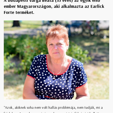
A budapesti Varga Beáta (53 éves) az egyik első
ember Magyarországon, aki alkalmazta az Earlick
Forte terméket.
"Azok, akiknek soha nem volt hallás problémája, nem tudják, mi a