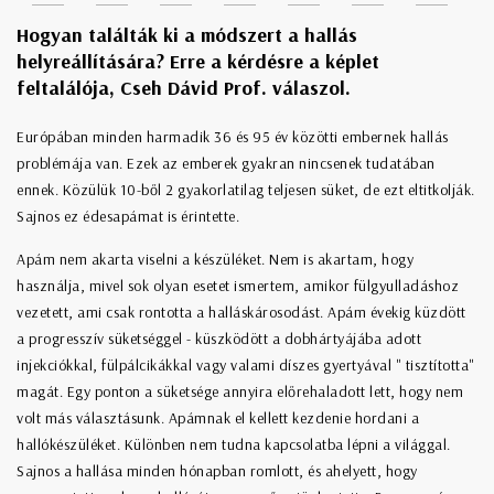
Hogyan találták ki a módszert a hallás
helyreállítására? Erre a kérdésre a képlet
feltalálója, Cseh Dávid Prof. válaszol.
Európában minden harmadik 36 és 95 év közötti embernek hallás
problémája van. Ezek az emberek gyakran nincsenek tudatában
ennek. Közülük 10-ből 2 gyakorlatilag teljesen süket, de ezt eltitkolják.
Sajnos ez édesapámat is érintette.
Apám nem akarta viselni a készüléket. Nem is akartam, hogy
használja, mivel sok olyan esetet ismertem, amikor fülgyulladáshoz
vezetett, ami csak rontotta a halláskárosodást. Apám évekig küzdött
a progresszív süketséggel - küszködött a dobhártyájába adott
injekciókkal, fülpálcikákkal vagy valami díszes gyertyával " tisztította"
magát. Egy ponton a süketsége annyira előrehaladott lett, hogy nem
volt más választásunk. Apámnak el kellett kezdenie hordani a
hallókészüléket. Különben nem tudna kapcsolatba lépni a világgal.
Sajnos a hallása minden hónapban romlott, és ahelyett, hogy