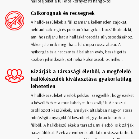
hallósejteket a túl erős környezeti hangoktól.
Csikorognak és recsegnek
A hallókészülékek a fül számára kellemetlen zajokat,
például csikorgó és pukkanó hangokat bocsáthatnak ki,
ami hozzájárulhat a halláskárosodás súlyosbodásához.
Akkor jelennek meg, ha a fülcimpa rossz alakú. A
nyikorgás és a reccsenés általában evés, beszélgetés
közben jelentkezik, sőt néha különösebb ok nélkül.
Kizárják a társasági életből, a megfelelő
hallókészülék kiválasztása gyakorlatilag
lehetetlen
A hallókészüléket viselők például szégyellik, hogy ezeket
a készülékeket a munkahelyen használják. A rosszul
profilozott készülékek, amelyek általában nagyon rossz
minőségű anyagokból készülnek, gyakran kiesnek a
fülből. A hallókészülékek a társadalmi életből is kizárják
használóikat. Ezek az emberek általában visszariadnak