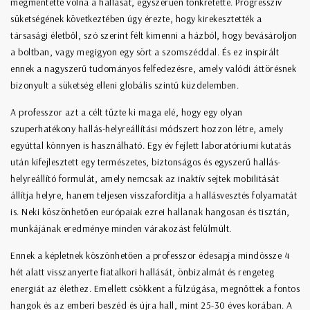
megmentette volna a hallását, egyszerűen tönkretette. Progresszív
süketségének következtében úgy érezte, hogy kirekesztették a
társasági életből, szó szerint félt kimenni a házból, hogy bevásároljon
a boltban, vagy megigyon egy sört a szomszéddal. És ez inspirált
ennek a nagyszerű tudományos felfedezésre, amely valódi áttörésnek
bizonyult a süketség elleni globális szintű küzdelemben.
A professzor azt a célt tűzte ki maga elé, hogy egy olyan
szuperhatékony hallás-helyreállítási módszert hozzon létre, amely
egyúttal könnyen is használható. Egy év fejlett laboratóriumi kutatás
után kifejlesztett egy természetes, biztonságos és egyszerű hallás-
helyreállító formulát, amely nemcsak az inaktív sejtek mobilitását
állítja helyre, hanem teljesen visszafordítja a hallásvesztés folyamatát
is. Neki köszönhetően európaiak ezrei hallanak hangosan és tisztán,
munkájának eredménye minden várakozást felülmúlt.
Ennek a képletnek köszönhetően a professzor édesapja mindössze 4
hét alatt visszanyerte fiatalkori hallását, önbizalmát és rengeteg
energiát az élethez. Emellett csökkent a fülzúgása, megnőttek a fontos
hangok és az emberi beszéd és újra hall, mint 25-30 éves korában. A