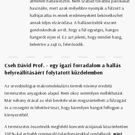
átmeneti hallásvesztés. Nem szabad továbbá pálcikákat
használni, mert azok mélyebbre nyomják a fülzsírt a
hallójáratba és ennek eredményeként bekövetkezhet
annak teljes elzáródása. A halláserősítők viszont
gondoskodnak arról, hogy a fül egységes, hangos
hangerőt érjen el. Ez azt jelenti, hogy minden hang,
beleértve a zajt is, felerősödik.
Cseh Dávid Prof. - egy igazi forradalom a hallás
helyreállításáért folytatott küzdelemben
Az orvosbiológiai makromolekuláris termék növényi eredetű
természetes anyagokon alapul. Nem okoz semmilyen mellékhatást.
Már néhány órával az első bevétele után megszüntetheti a fülzúgást
és a recsegést és lehetővé teszi, hogy bármilyen hangot felfogjon a
környezetből.
A természetes összetevők megfelelő koncentrációjának köszönhetően
100%-kal erősebb regeneráló tulajdonságokkal rendelkezik,
mint