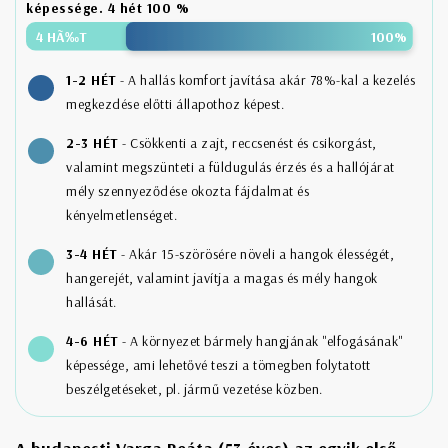
képessége. 4 hét 100 %
1-2 HÉT
- A hallás komfort javítása akár 78%-kal a kezelés
megkezdése előtti állapothoz képest.
2-3 HÉT
- Csökkenti a zajt, reccsenést és csikorgást,
valamint megszünteti a füldugulás érzés és a hallójárat
mély szennyeződése okozta fájdalmat és
kényelmetlenséget.
3-4 HÉT
- Akár 15-szörösére növeli a hangok élességét,
hangerejét, valamint javítja a magas és mély hangok
hallását.
4-6 HÉT
- A környezet bármely hangjának "elfogásának"
képessége, ami lehetővé teszi a tömegben folytatott
beszélgetéseket, pl. jármű vezetése közben.