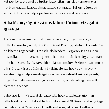
kutatók kétségtelenül be tudták bizonyítani ennek a terméknek a
hatékonyságát. Szabadalmaztatták, sőt magán fül-orr-gégészeti
központok is használják professzionális zenészek számára.
A hatékonyságot számos laboratóriumi vizsgálat
igazolja
A szakemberek meg vannak győződve arról, hogy nincs olyan
halláskárosodás, amelyet a Cseh Dávid Prof. egyedülálló formulájával
ne lehetne regenerálni. Ez csak idő kérdése – egyesek már az első
használat után 100%-ban jobban hallanak, mások pedig 28-30 nap
után hallásjavulást és nagyobb hallástartományt észlelnek. Sok múlik
a hallóideg károsodásának mértékén, de az, hogy egy innovatív
kezelés még a teljes süketséget is képes visszafordítani, azt jelenti,
hogy olyan áttörésnek vagyunk szemtanúi, amely eddig nem volt
elérhető a piacon!
Laboratóriumi vizsgálatok igazolták, hogy a tabletták újonnan
felfedezett biostimuláló aktív formulája közel 98%-os hatékonysággal
rendelkezik. A 22 és 95 év közötti emberek, akik részt vettek a