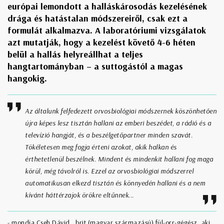
európai lemondott a halláskárosodás kezelésének
drága és hatástalan módszereiről, csak ezt a
formulát alkalmazva. A laboratóriumi vizsgálatok
azt mutatják, hogy a kezelést követő 4-6 héten
belül a hallás helyreállhat a teljes
hangtartományban – a suttogástól a magas
hangokig.
Az általunk felfedezett orvosbiológiai módszernek köszönhetően
újra képes lesz tisztán hallani az emberi beszédet, a rádió és a
televízió hangját, és a beszélgetőpartner minden szavát.
Tökéletesen meg fogja érteni azokat, akik halkan és
érthetetlenül beszélnek. Mindent és mindenkit hallani fog maga
körül, még távolról is. Ezzel az orvosbiológiai módszerrel
automatikusan elkezd tisztán és könnyedén hallani és a nem
kívánt háttérzajok örökre eltűnnek...
- mondja Cseh Dávid , brit (magyar származású) fül-orr-gégész, aki