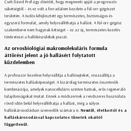
Cseh Dávid Prof.úgy döntött, hogy megmenti apját a progresszív
süketségtől – és ez volt a forradalom kezdete a fül-orr-gégészet
területén. A tudós kifejlesztett egy természetes, biztonságos és
egyszerű formulát, amely helyreállíthatja a hallást. A fül-orr-gégész
szakemberei nem hagynak kétséget – ez az új, természetes kezelés
tönkreteszi a hallókészülékek piacát.
Az orvosbiológiai makromolekuláris formula
áttörést jelent a jó hallásért folytatott
küzdelemben
A professzor kezelése helyreállítja a hallósejteket, visszaállítja a
természetes hallásképességet. A kizárólag természetes összetevők
kombinációja, amelyek nanocelluláris szinten hatnak, erős regeneráló
tulajdonságokat mutat. Ennek a módszernek a rendszeres használata
rövid időn belül helyreállíthatja a hallást, még a súlyos
halláskárosodásban szenvedők számára is.
Nemtől, életkortól és a
halláskárosodással kapcsolatos tünetek okaitól
függetlenül.