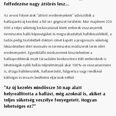
felfedezése nagy áttörés lesz...
Az orvosi folyóiratok "úttörő eredményeként" üdvözölték a
hallásjavító új kezelést a fül-orr-gégészet területén. Már majdnem 250
000 a teljes süketség kockázatának kitett emberek visszanyerték
természetes halló képességüket és megszabadultak hallókészüléktől, a
tudós pedig tiszteletbeli doktori címet kapott a progresszív süketség
leküzdésében elért innovatív és természetes módszerek terén elért
eredményeiért. Egyedülálló módszerének köszönhetően a
hallásproblémák miatt társadalmi kirekesztésre ítélt embereknek is
lehetőségük nyílik hallás teljesítményük akár 100%-os visszanyerésére
is, drága hallókészülék, halláserősítő, fülgyertya vagy rendkívül
költséges és invazív beültetési eljárások nélkül.
"Az új kezelés mindössze 30 nap alatt
helyreállította a hallást, még azoknál is, akiket a
teljes süketség veszélye fenyegetett. Hogyan
lehetséges ez?"