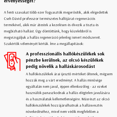
érvényességét?
A fenti szavakat több ezer fogyasztók megerősítik, akik elégedettek
Cseh Dávid professzor természetes hallójárat-regenerációs
termékével, akik már átestek a kezelésen és élvezik a tiszta és
megbízható hallást. Úgy döntöttünk, hogy közelebbről is
megvizsgáljuk a hallás regeneráció jelenleg ismert módszereit.
Szakértők véleményét kértük. Íme a megállapítások:
A professzionális hallókészülékek sok
pénzbe kerülnek, az olcsó készülékek
pedig növelik a halláskárosodást
A hallókészülékek árai ijesztő mértéket öltenek, mégsem
hozzák meg a várt eredményt. A hallás minősége
egyáltalán nem javul, éppen ellenkezőleg - az ezeket
használók panaszkodnak a hallás elégtelen javulására
és a használatuk kellemetlenségére. Másrészt az olcsó
hallókészülékek hozzájárulhatnak a hallásvesztés
növekedéséhez, mivel nem védik megfelelően a