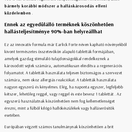
bármely korábbi módszer a halláskárosodás elleni
küzdelemben
.
Ennek az egyedülálló terméknek köszönhetően
hallásteljesítménye 90%-ban helyreállhat
Ez az innovatív formula már Earlick Forte néven kapható növényekből
kivont természetes összetevőkön alapuló tabletták formájában,
amelyek gazdag stimuláló tulajdonságokkal rendelkeznek a
károsodott sejtek számára, automatikusan elindítva a regenerációs
folyamatot. A tabletták használata teljesen biztonságos a szervezet
számára, nem okoz allergiás reakciókat. A tabletták használata
nagyon egyszerű és kényelmes. Elég, ha naponta egyszer, legfeljebb
kétszer, lehetőleg reggel, vagy reggel és este bevesz 1 tablettát . Az
egyszerű használatnak köszönhetően nem fog kellemetlenséget
érezni, mint a fülből kilógó hallókészülékek vagy halláserősítők
esetében.
Európában végzett számos tanulmánynak köszönhetően a brit