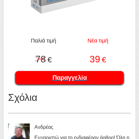
Παλιά τιμή
Νέα τιμή
78
39
€
€
Παραγγελία
Σχόλια
Ανδρέας
Ευχαριστώ για το ενδιαφέρον άρθρο! Όλη η