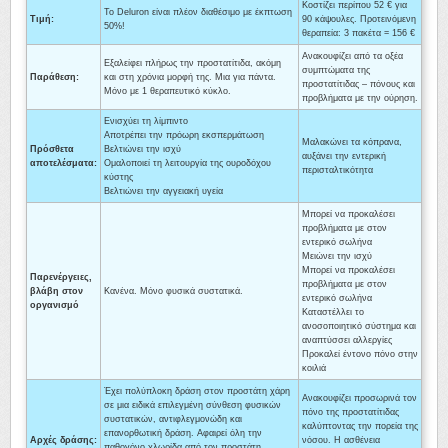
Κοστίζει περίπου 52 € για
Το Deluron είναι πλέον διαθέσιμο με έκπτωση
Τιμή:
90 κάψουλες. Προτεινόμενη
50%!
θεραπεία: 3 πακέτα = 156 €
Ανακουφίζει από τα οξέα
Εξαλείφει πλήρως την προστατίτιδα, ακόμη
συμπτώματα της
Παράθεση:
και στη χρόνια μορφή της. Μια για πάντα.
προστατίτιδας – πόνους και
Μόνο με 1 θεραπευτικό κύκλο.
προβλήματα με την ούρηση.
Ενισχύει τη λίμπιντο
Αποτρέπει την πρόωρη εκσπερμάτωση
Μαλακώνει τα κόπρανα,
Πρόσθετα
Βελτιώνει την ισχύ
αυξάνει την εντερική
αποτελέσματα:
Ομαλοποιεί τη λειτουργία της ουροδόχου
περισταλτικότητα
κύστης
Βελτιώνει την αγγειακή υγεία
Μπορεί να προκαλέσει
προβλήματα με στον
εντερικό σωλήνα
Μειώνει την ισχύ
Μπορεί να προκαλέσει
Παρενέργειες,
προβλήματα με στον
βλάβη στον
Κανένα. Μόνο φυσικά συστατικά.
εντερικό σωλήνα
οργανισμό
Καταστέλλει το
ανοσοποιητικό σύστημα και
αναπτύσσει αλλεργίες
Προκαλεί έντονο πόνο στην
κοιλιά
Έχει πολύπλοκη δράση στον προστάτη χάρη
Ανακουφίζει προσωρινά τον
σε μια ειδικά επιλεγμένη σύνθεση φυσικών
πόνο της προστατίτιδας
συστατικών, αντιφλεγμονώδη και
καλύπτοντας την πορεία της
επανορθωτική δράση. Αφαιρεί όλη την
Αρχές δράσης:
νόσου. Η ασθένεια
παθογόνο χλωρίδα από τον προστάτη,