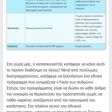
επιδεινώνεται ξανά όταν
βελτιώνει τη δομή και τη λειτουργία του.
σταματήσετε να το
Συνιστάται για χρόνια, συμφορητική και
παίρνετε.
βακτηριακή προστατίτιδα.
Το μόνο φυσικό συστατικό
είναι το θρυμματισμένο
palmetto (όχι εκχύλισμα!).
Όλα τα άλλα είναι χημικά –
Συστατικά:
Φυσικά φυτικά συστατικά
διοξείδιο του τιτανίου,
μαύρη βαφή οξειδίου του
σιδήρου, κόκκινη βαφή (Ε
124) κ.λπ.
Εγγύηση:
Εγγύηση κατασκευαστή 365 ημερών
Χωρίς εγγύηση
Στη χώρα μας, ο κατασκευαστής κατάφερε να κάνει αυτό
το προϊόν διαθέσιμο σε όλους! Μετά από πολύωρες
διαπραγματεύσεις, κατάφερε να ξεκινήσουν ένα εθνικό
πρόγραμμα που ονομάζεται «Υγεία των ανδρών».
Στόχος του προγράμματος είναι να δώσει σε κάθε άνδρα
την ευκαιρία να θεραπεύσει την προστατίτιδα χωρίς να
πάθει καρκίνο, ανεξάρτητα από την οικονομική του
κατάσταση. Στο πλαίσιο αυτού του εθνικού