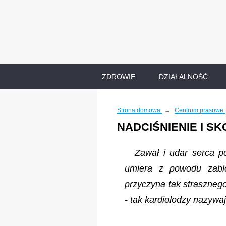
ZDROWIE
DZIAŁALNOŚĆ
Strona domowa
→
Centrum prasowe
NADCIŚNIENIE I SK
Zawał i udar serca p
umiera z powodu zablo
przyczyna tak strasznego
- tak kardiolodzy nazywaj