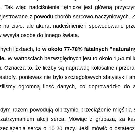
. Tak więc nadciśnienie tętnicze jest główną przycz
rejestrowane z powodu chorób sercowo-naczyniowych. 
ę na ciało, ale akurat nadciśnienie i spowodowane prze
y wysyła osobę do innego świata.
nych liczbach, to
w około 77-78% fatalnych "naturaln
ie.
W wartościach bezwzględnych jest to około 1,54 mili
. Oznacza to, że liczby są naprawdę kolosalne i przer
tastrofy, ponieważ nie było szczegółowych statystyk i a
iliśmy ogromną ilość danych, co doprowadziło do a
ażdym razem powodują olbrzymie przeciążenie mięśnia 
ę zatrzymaniem akcji serca. Mówiąc z grubsza, za k
rzeciążenia serca o 10-20 razy. Jeśli mówić o ostatec