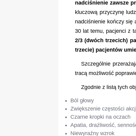
nadciśnienie zawsze p
kluczową przyczynę ludz
nadciśnienie kończy się 
30 lat temu, pacjenci z 
2/3 (dwóch trzecich) p
trzecie) pacjentów umie
Szczególnie przerażają
tracą możliwość poprawie
Zgodnie z listą tych o
Ból głowy
Zwiększenie częstości akcj
Czarne kropki na oczach
Apatia, drażliwość, sennoś
Niewyraźny wzrok