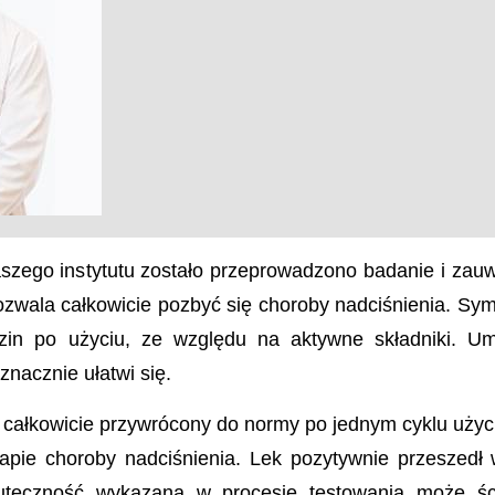
szego instytutu zostało przeprowadzono badanie i zau
ozwala całkowicie pozbyć się choroby nadciśnienia. S
zin po użyciu, ze względu na aktywne składniki. Um
znacznie ułatwi się.
 całkowicie przywrócony do normy po jednym cyklu użyci
pie choroby nadciśnienia. Lek pozytywnie przeszedł ws
teczność wykazana w procesie testowania może ści