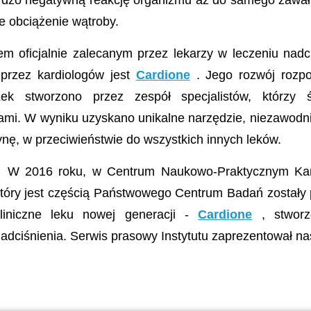
zo negatywną reakcję organizmu aż do samego zawału s
 obciążenie wątroby.
m oficjalnie zalecanym przez lekarzy w leczeniu nadciś
 przez kardiologów jest
Cardione
. Jego rozwój rozpoc
ek stworzono przez zespół specjalistów, którzy ś
gami. W wyniku uzyskano unikalne narzędzie, niezawodni
zynę, w przeciwieństwie do wszystkich innych leków.
W 2016 roku, w Centrum Naukowo-Praktycznym Kardiol
tóry jest częścią Państwowego Centrum Badań zostały
liniczne leku nowej generacji -
Cardione
, stworz
adciśnienia. Serwis prasowy Instytutu zaprezentował na