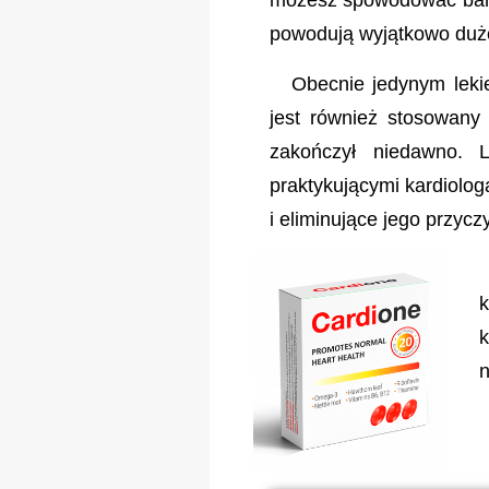
możesz spowodować bard
powodują wyjątkowo duże
Obecnie jedynym lekie
jest również stosowany
zakończył niedawno. L
praktykującymi kardiolo
i eliminujące jego przyc
k
k
n