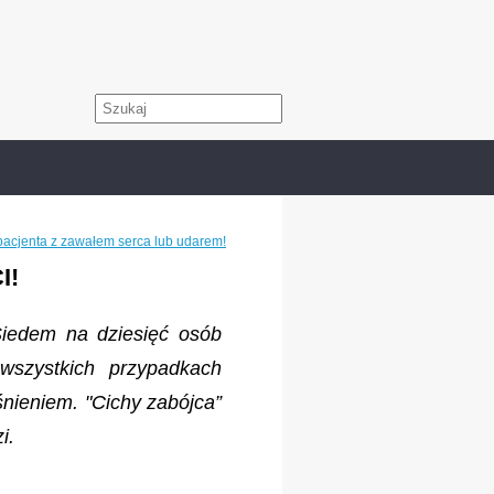
 pacjenta z zawałem serca lub udarem!
I!
Siedem na dziesięć osób
wszystkich przypadkach
śnieniem. "Cichy zabójca”
i.