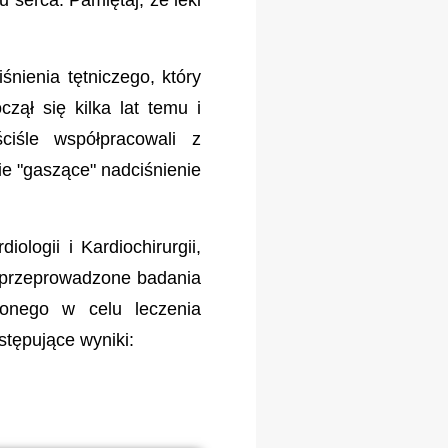
erca. Pamiętaj, że leki
nienia tętniczego, który
zął się kilka lat temu i
ciśle współpracowali z
e "gaszące" nadciśnienie
ogii i Kardiochirurgii,
 przeprowadzone badania
onego w celu leczenia
stępujące wyniki: