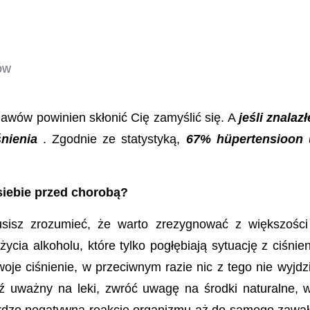
ów
jawów powinien skłonić Cię zamyślić się. A
jeśli znalaz
nienia
.
Zgodnie ze statystyką,
67% hüpertensioon ü
siebie przed chorobą?
sisz zrozumieć, że warto zrezygnować z większości
użycia alkoholu, które tylko pogłębiają sytuację z ciśni
woje ciśnienie, w przeciwnym razie nic z tego nie wyjdzi
dź uważny na leki, zwróć uwagę na środki naturalne, 