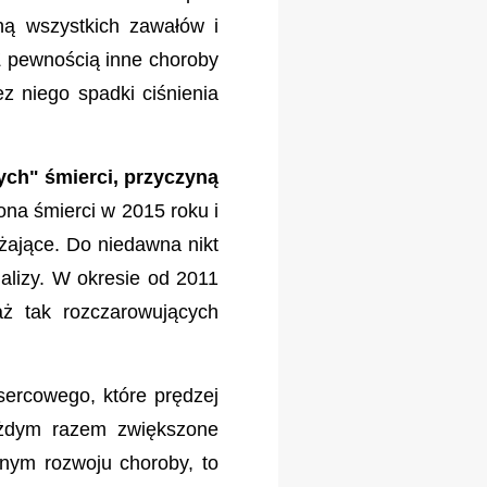
yną wszystkich zawałów i
Z pewnością inne choroby
z niego spadki ciśnienia
ych" śmierci, przyczyną
ona śmierci w 2015 roku i
ażające. Do niedawna nikt
nalizy. W okresie od 2011
ż tak rozczarowujących
sercowego, które prędzej
ażdym razem zwiększone
znym rozwoju choroby, to