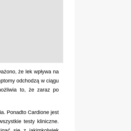
ważono, że lek wpływa na
ymptomy odchodzą w ciągu
ożliwia to, że zaraz po
a. Ponadto Cardione jest
zystkie testy kliniczne.
gać się z jakimkolwiek