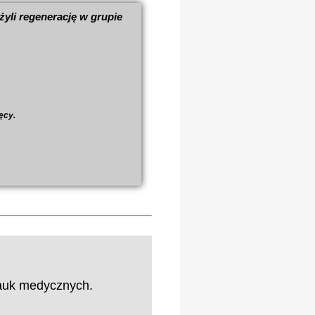
yli regenerację w grupie
ęcy.
nauk medycznych.