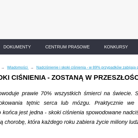
DOKUMENTY
CENTRUM PRASOWE
KONKURSY
→
Wiadomości
→
Nadciśnienie i skoki ciśnienia - w 89% przypadków zabijają
OKI CIŚNIENIA - ZOSTANĄ W PRZESZŁOŚC
owoduje prawie 70% wszystkich śmierci na świecie. 
kowania tętnic serca lub mózgu. Praktycznie we 
 końca jest jedna - skoki ciśnienia spowodowane nadci
ą chorobę, która każdego roku zabiera życie miliony ludz