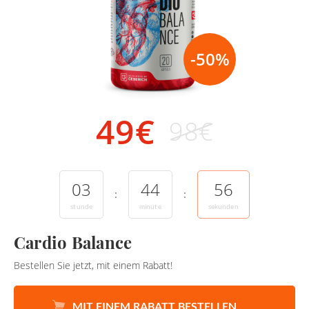
-50%
49
€
98
€
03
44
55
:
:
stunde
minute
sekunden
Cardio Balance
Bestellen Sie jetzt, mit einem Rabatt!
MIT EINEM RABATT BESTELLEN